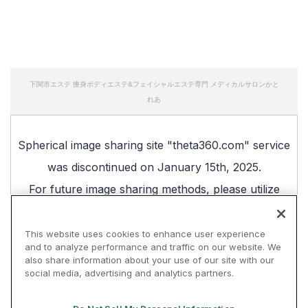
下関市エステ 痩身ボディエステ&フェイシャルエステ専門 メディカルサロンかと
れあ