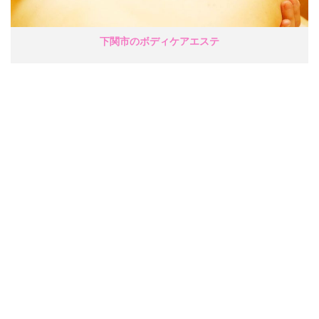
下関市のボディケアエステ