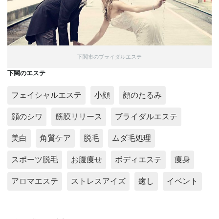
下関市のブライダルエステ
下関のエステ
フェイシャルエステ
小顔
顔のたるみ
顔のシワ
筋膜リリース
ブライダルエステ
美白
角質ケア
脱毛
ムダ毛処理
スポーツ脱毛
お腹痩せ
ボディエステ
痩身
アロマエステ
ストレスアイズ
癒し
イベント