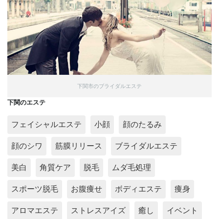
下関市のブライダルエステ
下関のエステ
フェイシャルエステ
小顔
顔のたるみ
顔のシワ
筋膜リリース
ブライダルエステ
美白
角質ケア
脱毛
ムダ毛処理
スポーツ脱毛
お腹痩せ
ボディエステ
痩身
アロマエステ
ストレスアイズ
癒し
イベント