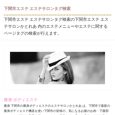
下関市エステ エステサロンタグ検索
下関市エステ エステサロンタグ検索の下関市エステ エス
テサロンかとれあ 内のエステメニューやエステに関する
ページタグの検索が行えます。
痩身 ボディエステ
痩身 下関市の痩身ボディエステのエステサロンかとれあ は、下関市で最新の
痩身ボディエステ機器を使い下関市の皆様の、気になるお腹のお肉・下腹部